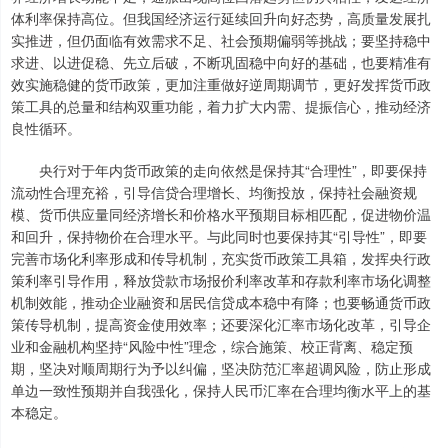
体利率保持高位。但我国经济运行延续回升向好态势，高质量发展扎
实推进，但仍面临有效需求不足、社会预期偏弱等挑战；要坚持稳中
求进、以进促稳、先立后破，不断巩固稳中向好的基础，也要精准有
效实施稳健的货币政策，更加注重做好逆周期调节，更好发挥货币政
策工具的总量和结构双重功能，着力扩大内需、提振信心，推动经济
良性循环。
央行对于年内货币政策的走向依然是保持其“合理性”，即要保持
流动性合理充裕，引导信贷合理增长、均衡投放，保持社会融资规
模、货币供应量同经济增长和价格水平预期目标相匹配，促进物价温
和回升，保持物价在合理水平。与此同时也要保持其“引导性”，即要
完善市场化利率形成和传导机制，充实货币政策工具箱，发挥央行政
策利率引导作用，释放贷款市场报价利率改革和存款利率市场化调整
机制效能，推动企业融资和居民信贷成本稳中有降；也要畅通货币政
策传导机制，提高资金使用效率；还要深化汇率市场化改革，引导企
业和金融机构坚持“风险中性”理念，综合施策、校正背离、稳定预
期，坚决对顺周期行为予以纠偏，坚决防范汇率超调风险，防止形成
单边一致性预期并自我强化，保持人民币汇率在合理均衡水平上的基
本稳定。