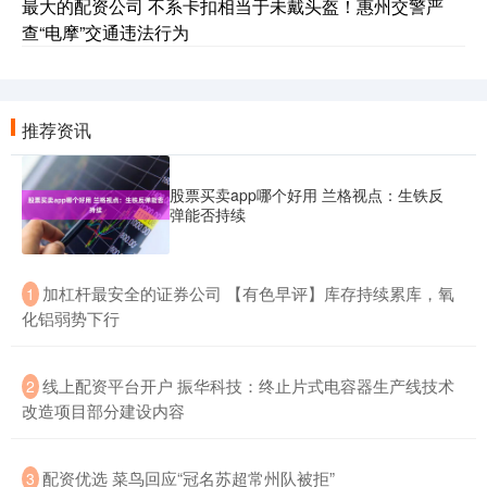
最大的配资公司 不系卡扣相当于未戴头盔！惠州交警严
查“电摩”交通违法行为
推荐资讯
股票买卖app哪个好用 兰格视点：生铁反
弹能否持续
​加杠杆最安全的证券公司 【有色早评】库存持续累库，氧
1
化铝弱势下行
​线上配资平台开户 振华科技：终止片式电容器生产线技术
2
改造项目部分建设内容
​配资优选 菜鸟回应“冠名苏超常州队被拒”
3