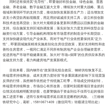
同时还有保持其“先导性”，即要做好科技金融、绿色金融、普惠
金融、养老金融、数字金融五篇大文章，继续加大对重大战略、重点
领域和薄弱环节的支持力度，推动加快发展新质生产力；适当增加支
农支小再贷款再贴现额度，用足用好碳减排支持工具，设立科技创新
和技术改造再贷款；加大对大规模设备更新和消费品以旧换新的金融
支持。综合施策支持区域协调发展；落实好加大力度支持科技型企业
融资行动方案，引导金融机构增加有市场需求的制造业中长期贷款，
支持加快建设现代化产业体系。而对于地产行业依然要保持其“定力
性”，即要因城施策精准实施差别化住房信贷政策，更好支持刚性和改
善性住房需求，一视同仁满足不同所有制房地产企业合理融资需求，
促进房地产市场平稳健康发展。加大对“市场+保障”的住房供应体系的
金融支持力度，着力构建房地产发展新模式。
目前来看，国内钢市在“政策强化组合效应、钢材供给恢复不足、
终端需求持续释放、成本支撑力度转强”等多重因素的影响下呈现震荡
反弹的行情，虽然钢市依然处于传统施工旺季，市场成交持续好转，
终端需求持续释放，市场信心有所改善，但要时刻观察项目资金的到
位情况在线精明配资炒股，也要警惕由于资金到位不佳而引起的项目
施工进度不畅，进而引发终端需求延后甚至是断档的风险。（兰格钢
铁研究中心，葛昕，15810671409（微信同号）转载请注明出处）