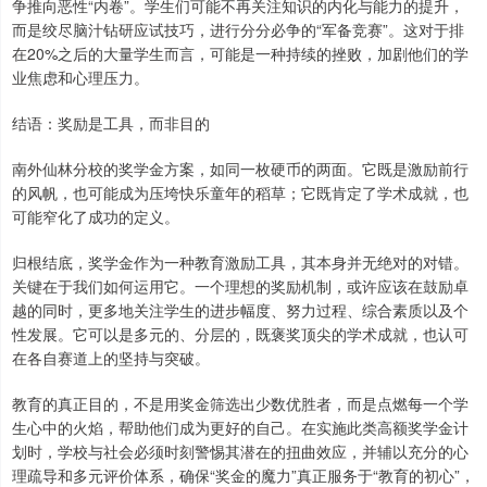
争推向恶性“内卷”。学生们可能不再关注知识的内化与能力的提升，
而是绞尽脑汁钻研应试技巧，进行分分必争的“军备竞赛”。这对于排
在20%之后的大量学生而言，可能是一种持续的挫败，加剧他们的学
业焦虑和心理压力。
结语：奖励是工具，而非目的
南外仙林分校的奖学金方案，如同一枚硬币的两面。它既是激励前行
的风帆，也可能成为压垮快乐童年的稻草；它既肯定了学术成就，也
可能窄化了成功的定义。
归根结底，奖学金作为一种教育激励工具，其本身并无绝对的对错。
关键在于我们如何运用它。一个理想的奖励机制，或许应该在鼓励卓
越的同时，更多地关注学生的进步幅度、努力过程、综合素质以及个
性发展。它可以是多元的、分层的，既褒奖顶尖的学术成就，也认可
在各自赛道上的坚持与突破。
教育的真正目的，不是用奖金筛选出少数优胜者，而是点燃每一个学
生心中的火焰，帮助他们成为更好的自己。在实施此类高额奖学金计
划时，学校与社会必须时刻警惕其潜在的扭曲效应，并辅以充分的心
理疏导和多元评价体系，确保“奖金的魔力”真正服务于“教育的初心”，