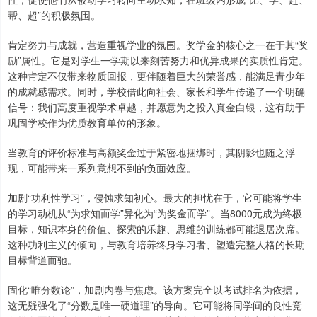
帮、超”的积极氛围。
肯定努力与成就，营造重视学业的氛围。奖学金的核心之一在于其“奖
励”属性。它是对学生一学期以来刻苦努力和优异成果的实质性肯定。
这种肯定不仅带来物质回报，更伴随着巨大的荣誉感，能满足青少年
的成就感需求。同时，学校借此向社会、家长和学生传递了一个明确
信号：我们高度重视学术卓越，并愿意为之投入真金白银，这有助于
巩固学校作为优质教育单位的形象。
当教育的评价标准与高额奖金过于紧密地捆绑时，其阴影也随之浮
现，可能带来一系列意想不到的负面效应。
加剧“功利性学习”，侵蚀求知初心。最大的担忧在于，它可能将学生
的学习动机从“为求知而学”异化为“为奖金而学”。当8000元成为终极
目标，知识本身的价值、探索的乐趣、思维的训练都可能退居次席。
这种功利主义的倾向，与教育培养终身学习者、塑造完整人格的长期
目标背道而驰。
固化“唯分数论”，加剧内卷与焦虑。该方案完全以考试排名为依据，
这无疑强化了“分数是唯一硬道理”的导向。它可能将同学间的良性竞