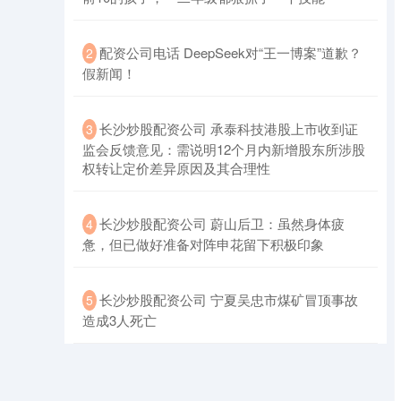
​配资公司电话 DeepSeek对“王一博案”道歉？
2
假新闻！
​长沙炒股配资公司 承泰科技港股上市收到证
3
监会反馈意见：需说明12个月内新增股东所涉股
权转让定价差异原因及其合理性
​长沙炒股配资公司 蔚山后卫：虽然身体疲
4
惫，但已做好准备对阵申花留下积极印象
​长沙炒股配资公司 宁夏吴忠市煤矿冒顶事故
5
造成3人死亡