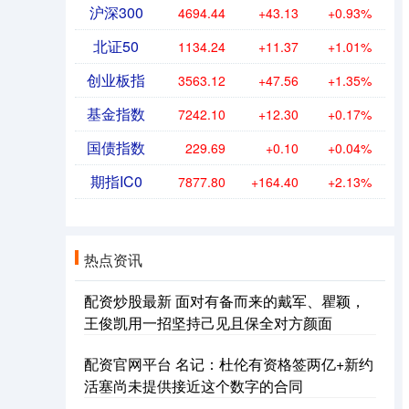
沪深300
4694.44
+43.13
+0.93%
北证50
1134.24
+11.37
+1.01%
创业板指
3563.12
+47.56
+1.35%
基金指数
7242.10
+12.30
+0.17%
国债指数
229.69
+0.10
+0.04%
期指IC0
7877.80
+164.40
+2.13%
热点资讯
配资炒股最新 面对有备而来的戴军、瞿颖，
王俊凯用一招坚持己见且保全对方颜面
配资官网平台 名记：杜伦有资格签两亿+新约
活塞尚未提供接近这个数字的合同