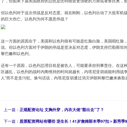
了，但如果下届美国政府的总统是比特朗普更强硬的万斯或者鲁比奥，
但以色列对于这次停战是反对态度。就在刚刚，以色列出动了大批军机猛
的巨大伤亡。以色列为何不愿意停战？
这一方面的原因在于，美国和以色列很有可能是红脸白脸，美国唱红脸
说。但以色列方面对于伊朗的停战是坚决反对态度，伊朗支持巴勒斯坦
黎巴嫩和以色列。
还有一个原因，以色列总理目前是被告人，可能要承担刑事责任。在这
区越乱，以色列的战时内阁维持的时间就越长，内塔尼亚胡就能利用战争
人”而不是贪污犯。换句话说，内塔尼亚胡通过消灭伊朗和黎巴嫩来换取
上一篇：
正规配资论坛 文胸外穿，内衣大佬“豁出去”了？
下一篇：
股票配资网站有哪些 逆生长！41岁詹姆斯本季97扣＞新秀季9