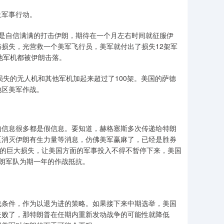
止军事行动。
是自信满满的打击伊朗，期待在一个月左右时间就征服伊
损失，光营救一个美军飞行员，美军就付出了损失12架军
其他军机都被伊朗击落。
损失的无人机和其他军机加起来超过了100架。美国的萨德
地区美军作战。
的信息很多都是假信息。要知道，赫格塞斯多次传递给特朗
区消灭伊朗有生力量等消息，仿佛美军赢麻了，已经是胜券
机的巨大损失，让美国方面的军事投入不得不暂停下来，美国
朗军队为期一年的作战抵抗。
战条件，作为以退为进的策略。如果接下来中期选举，美国
失败了，那特朗普在任期内重新发动战争的可能性就降低