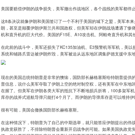
美国要赔偿伊朗的战争损失，美军撤出作战地区，各个战线的美军都停
这8条决议就像伊朗和美国签订了一个不利于美国的城下之盟，美军本来
朗，甚至是颠覆伊朗伊斯兰共和国政权，但美军却在伊朗战场遭遇了惨痛
机和直升机的巨大代价。美国的F15E、A10攻击机、阿帕奇直升机和
在此前的战斗中，美军还损失了KC135加油机、E3预警机等军机，美以
系统和铺路爪雷达被伊朗炸毁，美军被迫从远东地区调集萨德支援中东
现在的美国总统特朗普是非常的懊恼，国防部长赫格塞斯给特朗普提供
普信息，说什么美军夺取了伊朗上空的绝对制空权，还有美军在中东地
在握了。但美军在伊朗各类大军的抵抗下不断地损兵折将，100多架军
库存的战斧式巡航导弹只能打4个月了。而伊朗的导弹库存是可以维持伊
很有可能，美国会撤换国防部长赫格塞斯。
在这种情况下，特朗普为了自己的中期选举，就只能答应伊朗提出的停
执政党获胜了，不排除特朗普会重新开启战争的可能。如果美国执政党