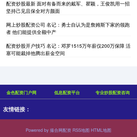
配资炒股最新 面对有备而来的戴军、瞿颖，王俊凯用一招
坚持己见且保全对方颜面
网上炒股配资公司 名记：勇士自认为是詹姆斯下家的领跑
者 他们能提供全额中产
配资炒股开户技巧 名记：邓罗1515万年薪仅200万保障 活
塞可能裁掉他腾出薪金空间
金色配资门户网
低息配资平台
专业炒股配资咨询
友情链接：
Powered by
撮合网配资
RSS地图
HTML地图