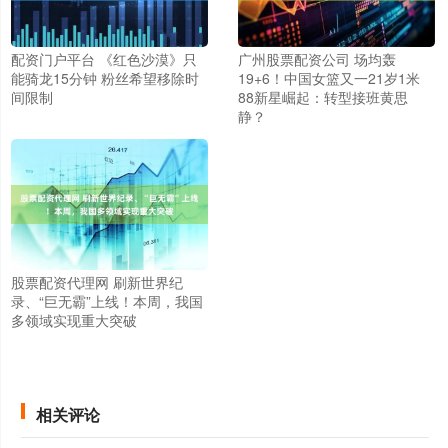
配资门户平台 《红色沙漠》只
广州股票配资公司 场均轰
能骑龙15分钟 粉丝希望移除时
19+6！中国女篮又一21岁1米
间限制
88新星崛起：转型接班黄思
静？
股票配资代理网 刷新世界纪
录、“巨无霸”上线！本周，我国
多领域实现重大突破
相关评论